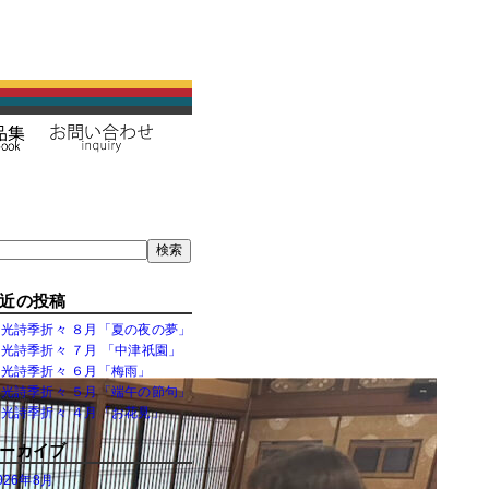
索
検索
近の投稿
白光詩季折々 ８月「夏の夜の夢」
光詩季折々 ７月 「中津祇園」
白光詩季折々 ６月「梅雨」
白光詩季折々 ５月「端午の節句」
白光詩季折々 ４月「お花見」
ーカイブ
026年8月