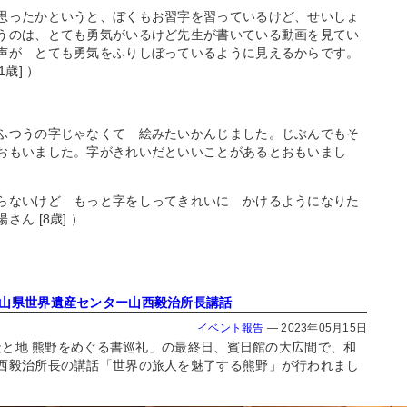
思ったかというと、ぼくもお習字を習っているけど、せいしょ
うのは、とても勇気がいるけど先生が書いている動画を見てい
声が とても勇気をふりしぼっているように見えるからです。
歳] ）
ふつうの字じゃなくて 絵みたいかんじました。じぶんでもそ
おもいました。字がきれいだといいことがあるとおもいまし
らないけど もっと字をしってきれいに かけるようになりた
ん [8歳] ）
歌山県世界遺産センター山西毅治所長講話
イベント報告
—
2023年05月15日
「天と地 熊野をめぐる書巡礼」の最終日、賓日館の大広間で、和
西毅治所長の講話「世界の旅人を魅了する熊野」が行われまし