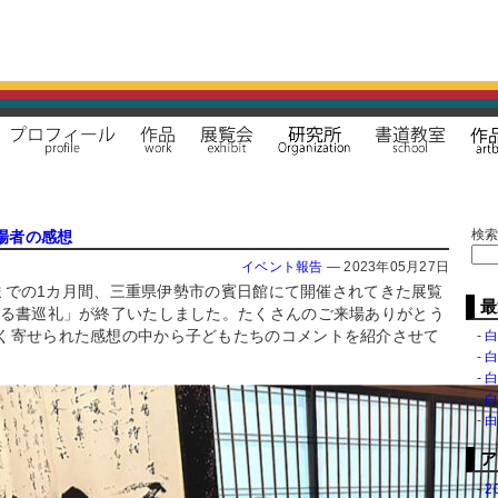
検
場者の感想
イベント報告
—
2023年05月27日
9日までの1カ月間、三重県伊勢市の賓日館にて開催されてきた展覧
最
ぐる書巡礼」が終了いたしました。たくさんのご来場ありがとう
く寄せられた感想の中から子どもたちのコメントを紹介させて
白
ア
2