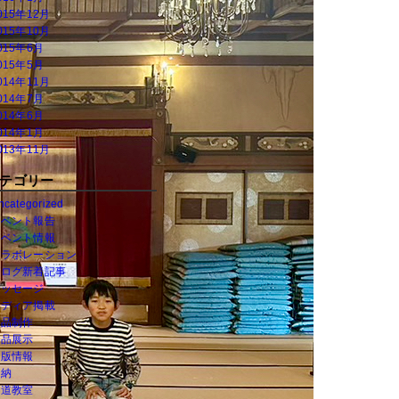
015年12月
015年10月
015年6月
015年5月
014年11月
014年7月
014年6月
014年1月
013年11月
テゴリー
ncategorized
イベント報告
イベント情報
コラボレーション
ブログ新着記事
メッセージ
メディア掲載
作品制作
作品展示
出版情報
奉納
書道教室