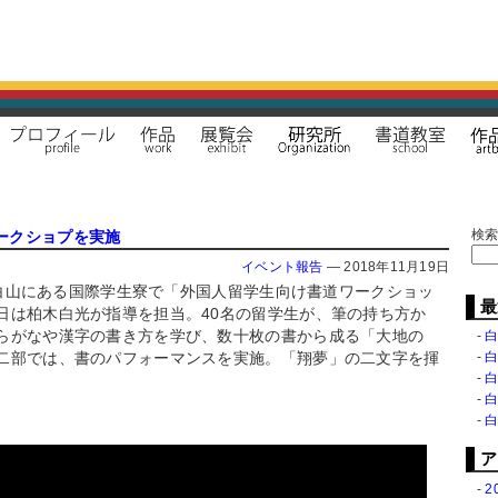
検
ークショプを実施
イベント報告
—
2018年11月19日
京の白山にある国際学生寮で「外国人留学生向け書道ワークショッ
最
日は柏木白光が指導を担当。40名の留学生が、筆の持ち方か
らがなや漢字の書き方を学び、数十枚の書から成る「大地の
二部では、書のパフォーマンスを実施。「翔夢」の二文字を揮
白
ア
2