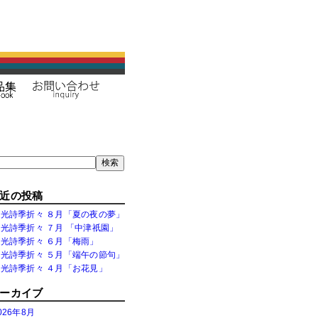
索
検索
近の投稿
白光詩季折々 ８月「夏の夜の夢」
光詩季折々 ７月 「中津祇園」
白光詩季折々 ６月「梅雨」
白光詩季折々 ５月「端午の節句」
白光詩季折々 ４月「お花見」
ーカイブ
026年8月